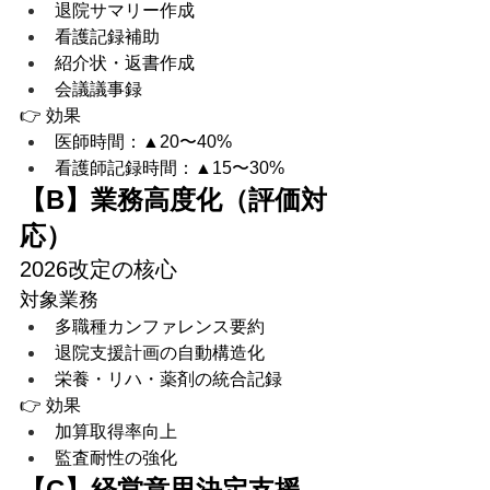
退院サマリー作成
看護記録補助
紹介状・返書作成
会議議事録
👉 効果
医師時間：▲20〜40%
看護師記録時間：▲15〜30%
【B】業務高度化（評価対
応）
2026改定の核心
対象業務
多職種カンファレンス要約
退院支援計画の自動構造化
栄養・リハ・薬剤の統合記録
👉 効果
加算取得率向上
監査耐性の強化
【C】経営意思決定支援