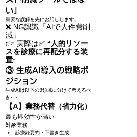
い」
重要な誤解を先にお話しします。
❌ NG認識「AIで人件費削
減」
👉 実際は✅ 
“人的リソー
スを診療に再配分する装
置
”
③ 生成AI導入の戦略ポ
ジション
生成AIは以下の3領域に分けて考えるべ
き･･･
【A】業務代替（省力化）
最も即効性が高い
対象業務
診療録要約・下書き生成