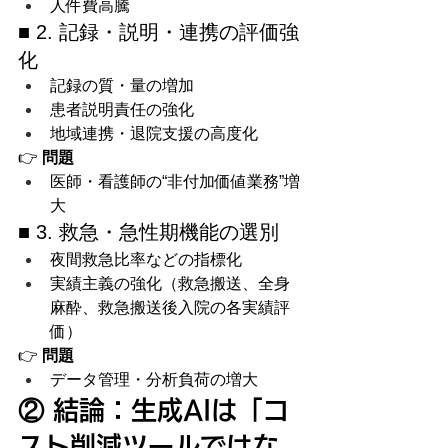
人件費高騰
■ 2. 記録・説明・連携の評価強
化
記録の質・量の増加
患者説明責任の強化
地域連携・退院支援の高度化
👉 
問題
医師・看護師の“非付加価値業務”増
大
■ 3. 救急・急性期機能の選別
夜間救急比率などの指標化
実績主義の強化（救急搬送、全身
麻酔、救急搬送後入院の各実績評
価）
👉 
問題
データ管理・分析負荷の増大
② 結論：生成AIは「コ
スト削減ツールではな