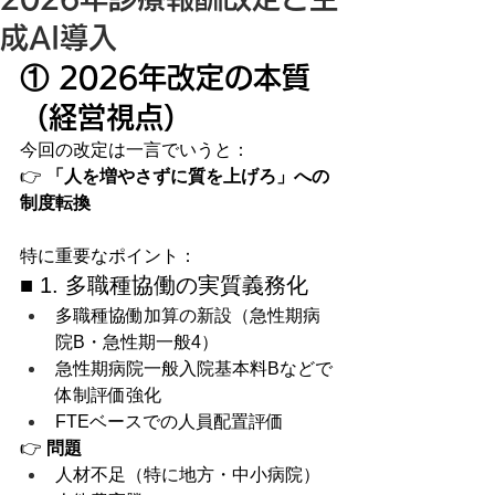
成AI導入
① 2026年改定の本質
（経営視点）
今回の改定は一言でいうと：
👉 
「人を増やさずに質を上げろ」への
制度転換
特に重要なポイント：
■ 1. 多職種協働の実質義務化
多職種協働加算の新設（急性期病
院B・急性期一般4）
急性期病院一般入院基本料Bなどで
体制評価強化
FTEベースでの人員配置評価
👉 
問題
人材不足（特に地方・中小病院）