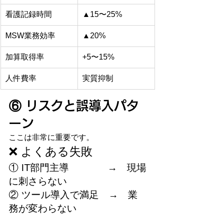
看護記録時間
▲15〜25%
MSW業務効率
▲20%
加算取得率
+5〜15%
人件費率
実質抑制
⑥ リスクと誤導入パタ
ーン
ここは非常に重要です。
❌ よくある失敗
① IT部門主導　　　　→　現場
に刺さらない
② ツール導入で満足　→　業
務が変わらない