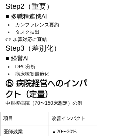
Step2（重要）
■ 多職種連携AI
カンファレンス要約
タスク抽出
👉 加算対応に直結
Step3（差別化）
■ 経営AI
DPC分析
病床稼働最適化
⑤ 病院経営へのインパ
クト（定量）
中規模病院（70〜150床想定）の例
項目
改善インパクト
医師残業
▲20〜30%