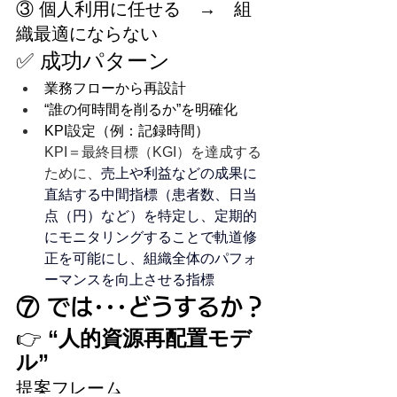
③ 個人利用に任せる　→　組
織最適にならない
✅ 成功パターン
業務フローから再設計
“誰の何時間を削るか”を明確化
KPI設定（例：記録時間）
KPI＝最終目標（KGI）を達成する
ために、
売上や利益などの成果に
直結する中間指標（患者数、日当
点（円）など）を特定し、定期的
にモニタリングすることで軌道修
正を可能にし、組織全体のパフォ
ーマンスを向上させる指標
⑦ では･･･どうするか？
👉 
“人的資源再配置モデ
ル”
提案フレーム